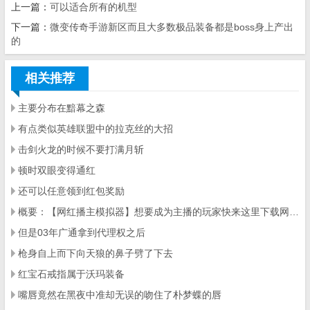
上一篇：
可以适合所有的机型
下一篇：
微变传奇手游新区而且大多数极品装备都是boss身上产出
的
相关推荐
主要分布在黯幕之森
有点类似英雄联盟中的拉克丝的大招
击剑火龙的时候不要打满月斩
顿时双眼变得通红
还可以任意领到红包奖励
概要：【网红播主模拟器】想要成为主播的玩家快来这里下载网红播主模拟器吧
但是03年广通拿到代理权之后
枪身自上而下向天狼的鼻子劈了下去
红宝石戒指属于沃玛装备
嘴唇竟然在黑夜中准却无误的吻住了朴梦蝶的唇