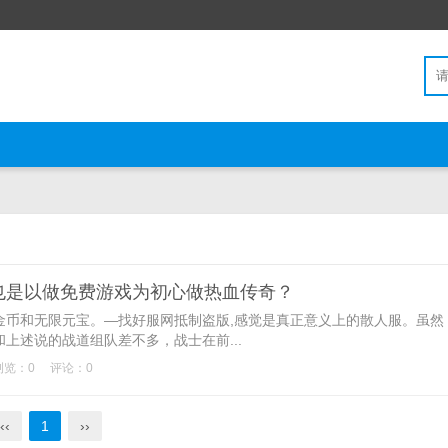
也是以做免费游戏为初心做热血传奇？
和无限元宝。—找好服网抵制盗版,感觉是真正意义上的散人服。虽然
上述说的战道组队差不多，战士在前...
浏览：0
评论：0
‹‹
1
››